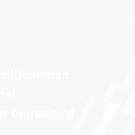
 willkommen
bei
er Consulting